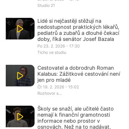
Studio 21
Lidé si nejčastěji stěžují na
nedostupnost praktických lékařů,
pediatrů a zubařů a dlouhé čekací
doby, říká senátor Josef Bazala
Po 23. 2. 2026 - 17:30
Ticho ve studiu
Cestovatel a dobrodruh Roman
Kalabus: Zážitkové cestování není
jen pro mladé
Čt 19. 2. 2026 - 15:02
Rozhovor s...
Školy se snaží, ale učitelé často
nemají k finanční gramotnosti
informace nebo prostor v
osnovách. Než na to nadávat,