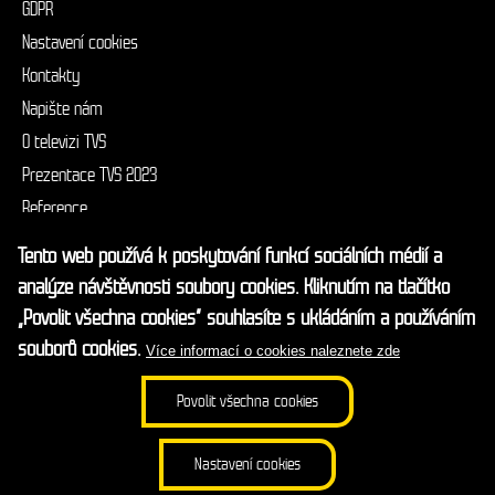
GDPR
Footer
Nastavení cookies
menu
Kontakty
Napište nám
O televizi TVS
Prezentace TVS 2023
Reference
Reklama
Tento web používá k poskytování funkcí sociálních médií a
analýze návštěvnosti soubory cookies. Kliknutím na tlačítko
Rychlý kontakt:
„Povolit všechna cookies“ souhlasíte s ukládáním a používáním
info@televizetvs.cz
souborů cookies.
Více informací o cookies naleznete zde
Na vysílání Regionální televize TVS dohlíží Rada pro rozhlasové a
Povolit všechna cookies
televizní vysílání
Copyright © 2009 - 2026 J.D. Production s.r.o.
Nastavení cookies