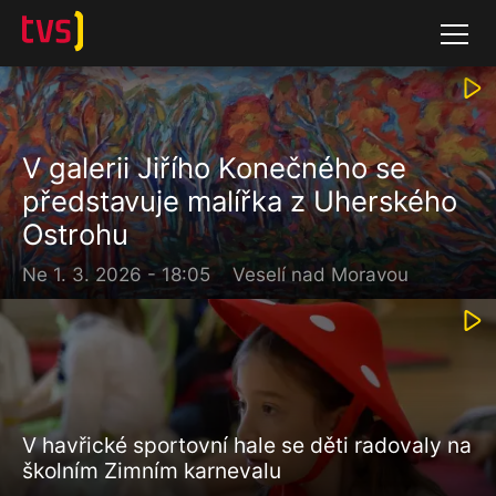
Přejít
Submenu
k
hlavnímu
obsahu
V galerii Jiřího Konečného se
představuje malířka z Uherského
Ostrohu
Ne 1. 3. 2026 - 18:05
Veselí nad Moravou
V havřické sportovní hale se děti radovaly na
školním Zimním karnevalu