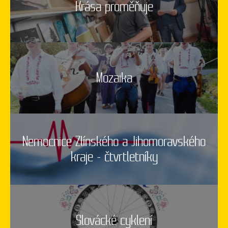
Krása proměňuje
Mozaika
Nemocnice Zlínského a Jihomoravského
kraje - čtvrtletníky
Slovácké cyklení