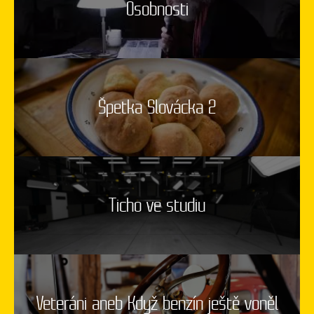
Osobnosti
Špetka Slovácka 2
Ticho ve studiu
Veteráni aneb Když benzín ještě voněl