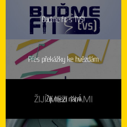
Buďme fit s TVS!
Přes překážky ke hvězdám
Žijí mezi námi