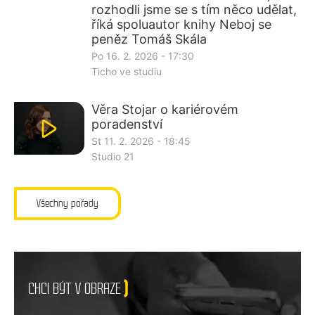
rozhodli jsme se s tím něco udělat,
říká spoluautor knihy Neboj se
peněz Tomáš Skála
Po 16. 2. 2026 - 17:30
Ticho ve studiu
Věra Stojar o kariérovém
poradenství
St 11. 2. 2026 - 18:45
Studio 21
Všechny pořady
CHCI BÝT V OBRAZE